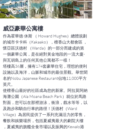
威亞豪華公寓樓
作為
霍華德·休斯
（
Howard Hughes）
總體規劃
的城市卡卡科（Kakaako），檀香山大都會
區
，
懷亞
區沃德村
（Warda）的一部分而建成的第
一個豪華公寓，是在絕對黃金地段的一流大廈-
與瓦胡島上的任何其他公寓都不一樣！
塔樓高36層，擁有174套豪華住宅，理想的便利
設施以及海洋，山脈和城市的最佳景觀。舉世聞
名的
Nobu Japanese Restaurant
佔地11,000平方
英尺。
使檀香山最好的社區成為您的新家。阿拉莫阿納
海灘公園（Ala Moana Beach Park）就位於馬路
對面，您可以在那裡游泳，衝浪，戲水等等，以
及跑步和騎自行車的路徑！沃德村（Ward
Village）為居民提供了一系列充滿活力的零售，
餐飲和娛樂場所，包括
夏威夷最大的劇院大樓
，夏威夷的旗艦全食市場以及振興的
Kewalo港