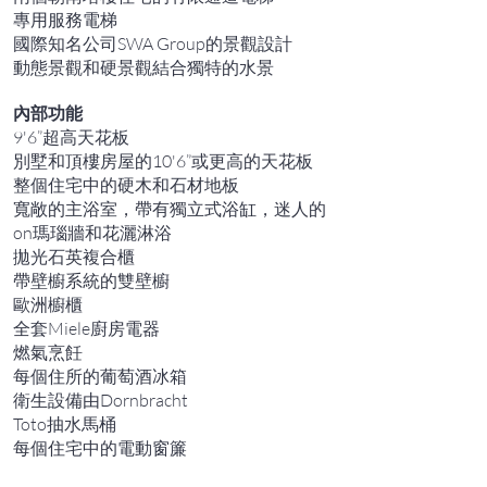
專用服務電梯
國際知名公司SWA Group的景觀設計
動態景觀和硬景觀結合獨特的水景
內部功能
9'6”超高天花板
別墅和頂樓房屋的10'6”或更高的天花板
整個住宅中的硬木和石材地板
寬敞的主浴室，帶有獨立式浴缸，迷人的
on瑪瑙牆和花灑淋浴
拋光石英複合櫃
帶壁櫥系統的雙壁櫥
歐洲櫥櫃
全套Miele廚房電器
燃氣烹飪
每個住所的葡萄酒冰箱
衛生設備由Dornbracht
Toto抽水馬桶
每個住宅中的電動窗簾