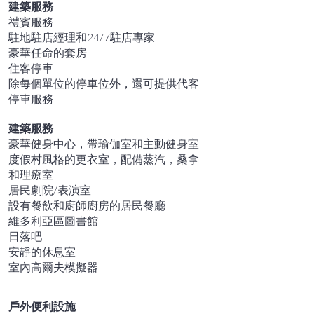
建築服務
禮賓服務
駐地駐店經理和24/7駐店專家
豪華任命的套房
住客停車
除每個單位的停車位外，還可提供代客
停車服務
建築服務
豪華健身中心，帶瑜伽室和主動健身室
度假村風格的更衣室，配備蒸汽，桑拿
和理療室
居民劇院/表演室
設有餐飲和廚師廚房的居民餐廳
維多利亞區圖書館
日落吧
安靜的休息室
室內高爾夫模擬器
戶外便利設施