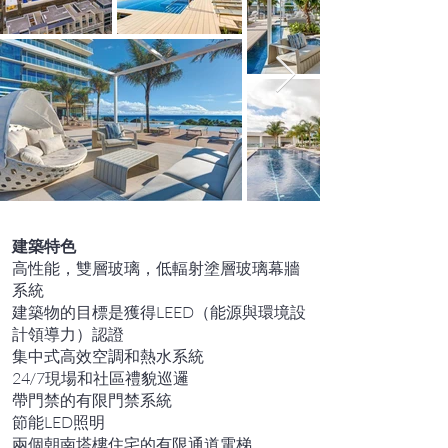
建築特色
高性能，雙層玻璃，低輻射塗層玻璃幕牆
系統
建築物的目標是獲得LEED（能源與環境設
計領導力）認證
集中式高效空調和熱水系統
24/7現場和社區禮貌巡邏
帶門禁的有限門禁系統
節能LED照明
兩個朝南塔樓住宅的有限通道電梯