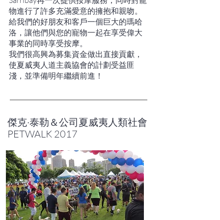
Sarribay再一次提供按摩服務，同時對寵
物進行了許多充滿愛意的擁抱和親吻。
給我們的好朋友和客戶一個巨大的瑪哈
洛，讓他們與您的寵物一起在享受偉大
事業的同時享受按摩。
我們很高興為募集資金做出直接貢獻，
使夏威夷人道主義協會的計劃受益匪
淺，並準備明年繼續前進！
傑克·泰勒＆公司夏威夷人類社會
PETWALK 2017