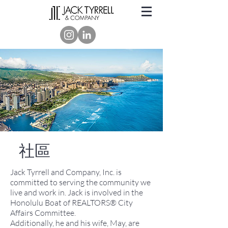
社區
Jack Tyrrell and Company, Inc. is
committed to serving the community we
live and work in. Jack is involved in the
Honolulu Boat of REALTORS
®
City
Affairs Committee.
Additionally, he and his wife, May, are