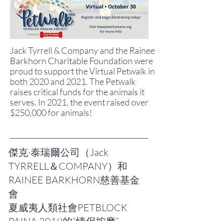
Jack Tyrrell & Company and the Rainee
Barkhorn Charitable Foundation were
proud to support the Virtual Petwalk in
both 2020 and 2021. The Petwalk
raises critical funds for the animals it
serves. In 2021, the event raised over
$250,000 for animals!
傑克·泰瑞爾公司（Jack
TYRRELL＆COMPANY）和
RAINEE BARKHORN慈善基金
會
夏威夷人類社會PETBLOCK