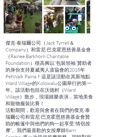
傑克·泰瑞爾公司（Jack Tyrrell＆
Company）和雷尼·巴克霍恩慈善基金會
（Rainee Barkhorn Charitable
Foundation）很高興以“包裝領袖”贊助者
的身份支持夏威夷人道協會的2018年
PetWalk Paina！這是該活動在其新地點
Ward Village的Kolowalu公園舉行的第一
年。該活動包括在沃德村（Ward
Village）散步，現場娛樂表演，當地美食
和寵物服裝比賽！
活動期間，歡迎與會者在我們的傑克·泰
瑞爾公司和雷尼·巴克霍恩慈善基金會贊
助的帳篷中與他們的狗一起享受“情侶按
摩”。我們最喜歡的女按摩師Barri