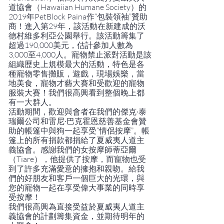
道協會（Hawaiian Humane Society）的
2019年PetBlock Paina作“包裝領袖”贊助
商！進入第29年，該活動在新建成的沃
德村維多利亞公園舉行。該活動籌集了
超過190,000美元，估計參加人數為
3,000至4,000人。寵物禁止派對活動是該
組織歷史上規模最大的活動，特色是各
種寵物零售攤販，遊戲，現場娛樂，當
地美食，寵物才藝大賽和受歡迎的寵物
服裝大賽！我們很高興看到整個晚上都
有一大群人。
活動期間，歡迎與會者在我們的傑克·泰
瑞爾公司和雷尼·巴克霍恩慈善基金會贊
助的帳篷中與狗一起享受“情侶按摩”。帳
篷上的所有捐款都捐給了夏威夷人道主
義協會。感謝我們的女按摩師蒂亞爾
（Tiare），他提供了按摩，而寵物也受
到了許多充滿愛意的擁抱和親吻。給我
們的好朋友和客戶一個巨大的光環，與
您的寵物一起在享受偉大事業的同時享
受按摩！
我們很高興為直接受益於夏威夷人道主
義協會的計劃籌集資金，並期待明年的