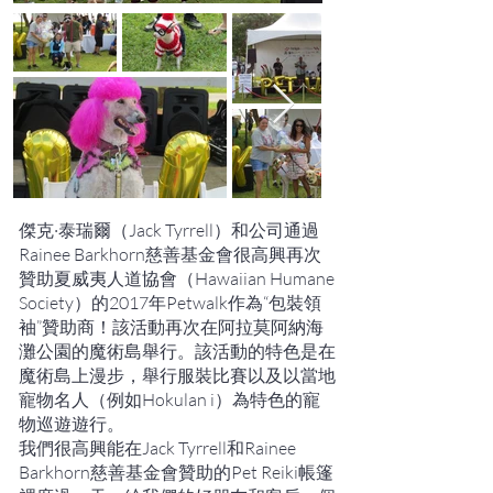
傑克·泰瑞爾（Jack Tyrrell）和公司通過
Rainee Barkhorn慈善基金會很高興再次
贊助
夏威夷人道協會（Hawaiian Humane
Society）的2017年Petwalk
作為“包裝領
袖”贊助商！該活動再次在阿拉莫阿納海
灘公園的魔術島舉行。該活動的特色是在
魔術島上漫步，舉行服裝比賽以及以當地
寵物名人（例如
Hokulan
i）為特色的寵
物巡遊遊行。
我們很高興能在Jack Tyrrell和Rainee
Barkhorn慈善基金會贊助的Pet Reiki帳篷