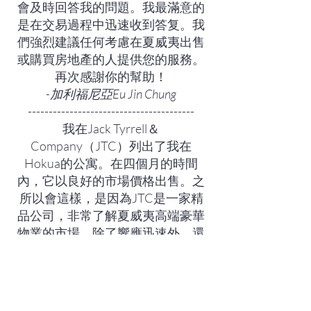
會及時回答我的問題。我最滿意的
是在交易過程中迅速收到答复。我
們強烈建議任何考慮在夏威夷出售
或購買房地產的人提供您的服務。
再次感謝你的幫助！
-加利福尼亞Eu Jin Chung
----------------------------------------
我在Jack Tyrrell＆
Company（JTC）列出了我在
Hokua的公寓。在四個月的時間
內，它以良好的市場價格出售。之
所以會這樣，是因為JTC是一家精
品公司，非常了解夏威夷高端豪華
物業的市場，除了響應迅速外，還
精心考慮了創新，計劃和實施的營
銷和銷售活動，對每個客戶給予了
特別集中的關注。並組織客戶溝
通。所有這些都是在考慮客戶利益